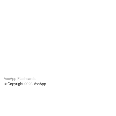
VocApp Flashcards
© Copyright 2026 VocApp
02-798 Mielczarskiego 8/58
Warsaw, Poland (EU)