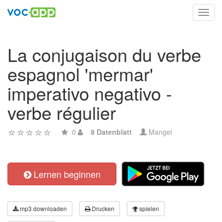
Toggl
navig
La conjugaison du verbe
espagnol 'mermar'
imperativo negativo -
verbe régulier
0
8 Datenblatt
Mangel
Lernen beginnen
mp3 downloaden
Drucken
spielen