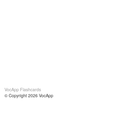
VocApp Flashcards
© Copyright 2026 VocApp
02-798 Mielczarskiego 8/58
Warsaw, Poland (EU)