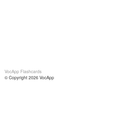
VocApp Flashcards
© Copyright 2026 VocApp
02-798 Mielczarskiego 8/58
Warsaw, Poland (EU)