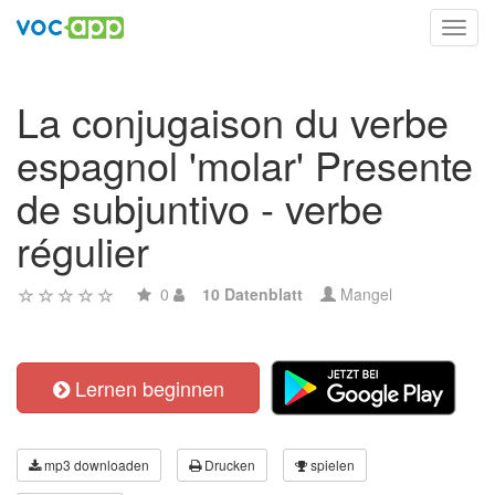
Toggl
navig
La conjugaison du verbe
espagnol 'molar' Presente
de subjuntivo - verbe
régulier
0
10 Datenblatt
Mangel
Lernen beginnen
mp3 downloaden
Drucken
spielen