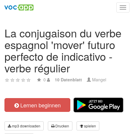
Toggl
navig
La conjugaison du verbe
espagnol 'mover' futuro
perfecto de indicativo -
verbe régulier
0
10 Datenblatt
Mangel
Lernen beginnen
mp3 downloaden
Drucken
spielen