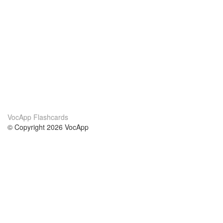
VocApp Flashcards
© Copyright 2026 VocApp
02-798 Mielczarskiego 8/58
Warsaw, Poland (EU)