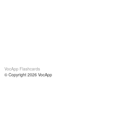
VocApp Flashcards
© Copyright 2026 VocApp
02-798 Mielczarskiego 8/58
Warsaw, Poland (EU)