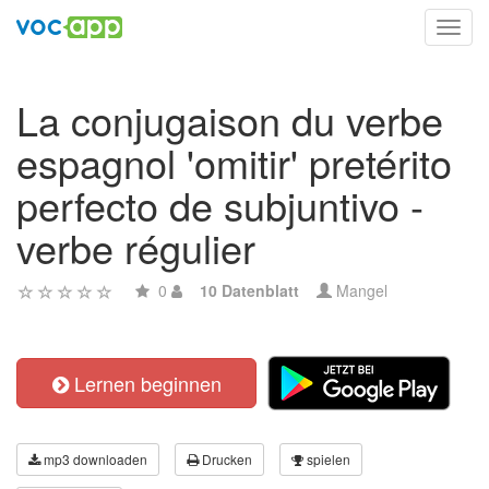
Toggl
navig
La conjugaison du verbe
espagnol 'omitir' pretérito
perfecto de subjuntivo -
verbe régulier
0
10 Datenblatt
Mangel
Lernen beginnen
mp3 downloaden
Drucken
spielen