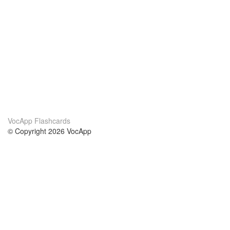
VocApp Flashcards
© Copyright 2026 VocApp
02-798 Mielczarskiego 8/58
Warsaw, Poland (EU)