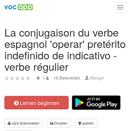
Toggl
navig
La conjugaison du verbe
espagnol 'operar' pretérito
indefinido de indicativo -
verbe régulier
0
10 Datenblatt
Mangel
Lernen beginnen
mp3 downloaden
Drucken
spielen