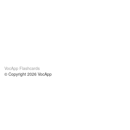
VocApp Flashcards
© Copyright 2026 VocApp
02-798 Mielczarskiego 8/58
Warsaw, Poland (EU)