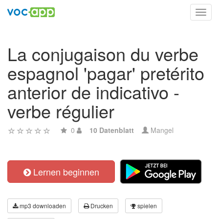
Toggl
navig
La conjugaison du verbe
espagnol 'pagar' pretérito
anterior de indicativo -
verbe régulier
0
10 Datenblatt
Mangel
Lernen beginnen
mp3 downloaden
Drucken
spielen