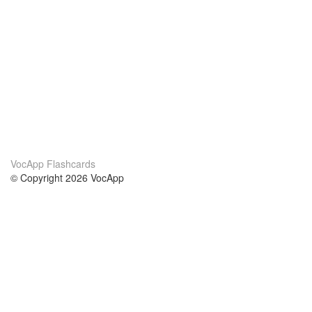
VocApp Flashcards
© Copyright 2026 VocApp
02-798 Mielczarskiego 8/58
Warsaw, Poland (EU)