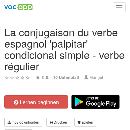
Toggl
navig
La conjugaison du verbe
espagnol 'palpitar'
condicional simple - verbe
régulier
0
10 Datenblatt
Mangel
Lernen beginnen
mp3 downloaden
Drucken
spielen