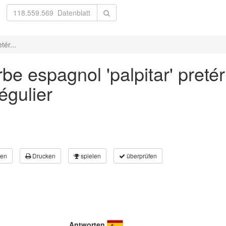
tér...
be espagnol 'palpitar' preté
égulier
en
Drucken
spielen
überprüfen
Antworten