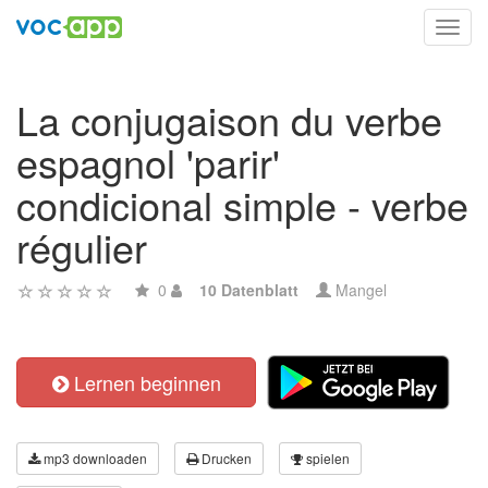
Toggl
navig
La conjugaison du verbe
espagnol 'parir'
condicional simple - verbe
régulier
0
10 Datenblatt
Mangel
Lernen beginnen
mp3 downloaden
Drucken
spielen