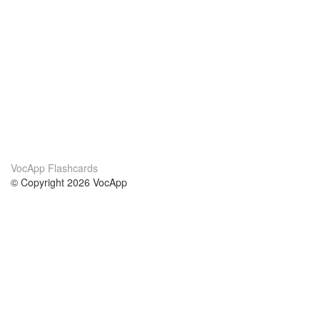
VocApp Flashcards
© Copyright 2026 VocApp
02-798 Mielczarskiego 8/58
Warsaw, Poland (EU)