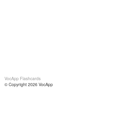
VocApp Flashcards
© Copyright 2026 VocApp
02-798 Mielczarskiego 8/58
Warsaw, Poland (EU)