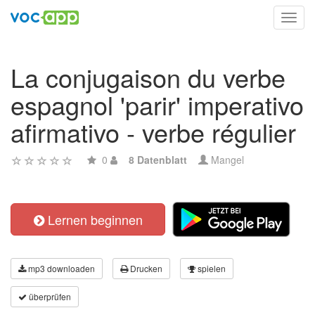
Toggl
navig
La conjugaison du verbe
espagnol 'parir' imperativo
afirmativo - verbe régulier
0
8 Datenblatt
Mangel
Lernen beginnen
mp3 downloaden
Drucken
spielen
überprüfen