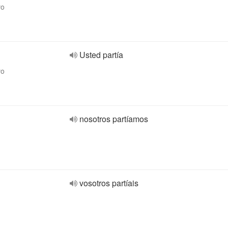
vo
Usted partía
vo
nosotros partíamos
vosotros partíais