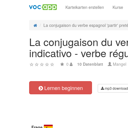
Karteikarten erstellen
Kurse
La conjugaison du verbe espagnol 'partir' pretér
La conjugaison du ver
indicativo - verbe régu
0
10 Datenblatt
Mangel
Lernen beginnen
mp3 download
Frage