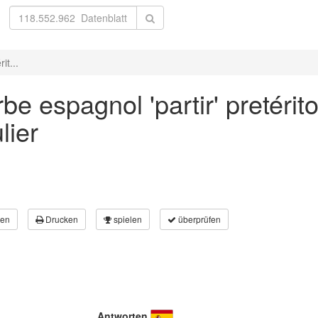
it...
be espagnol 'partir' pretérit
lier
en
Drucken
spielen
überprüfen
Antworten