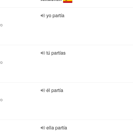
yo partía
vo
tú partías
vo
él partía
vo
ella partía