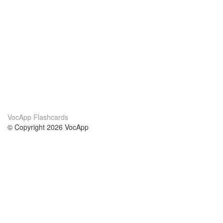
VocApp Flashcards
© Copyright 2026 VocApp
02-798 Mielczarskiego 8/58
Warsaw, Poland (EU)