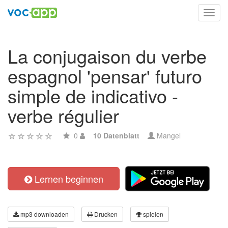
Toggl
navig
La conjugaison du verbe
espagnol 'pensar' futuro
simple de indicativo -
verbe régulier
0
10 Datenblatt
Mangel
Lernen beginnen
mp3 downloaden
Drucken
spielen