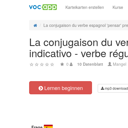
Karteikarten erstellen
Kurse
La conjugaison du verbe espagnol 'pensar' preté
La conjugaison du ver
indicativo - verbe régu
0
10 Datenblatt
Mangel
Lernen beginnen
mp3 download
Frage