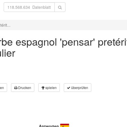
rit...
be espagnol 'pensar' pretéri
lier
en
Drucken
spielen
überprüfen
Antworten