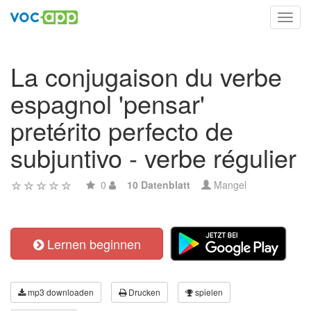
Toggl
navig
La conjugaison du verbe
espagnol 'pensar'
pretérito perfecto de
subjuntivo - verbe régulier
0
10 Datenblatt
Mangel
Lernen beginnen
mp3 downloaden
Drucken
spielen