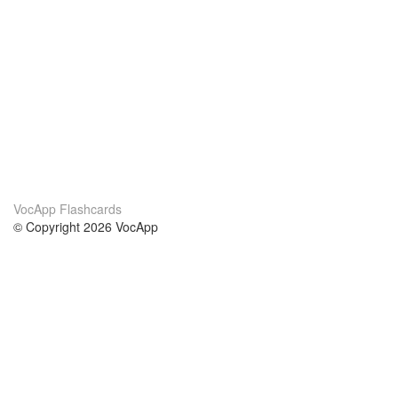
VocApp Flashcards
© Copyright 2026 VocApp
02-798 Mielczarskiego 8/58
Warsaw, Poland (EU)