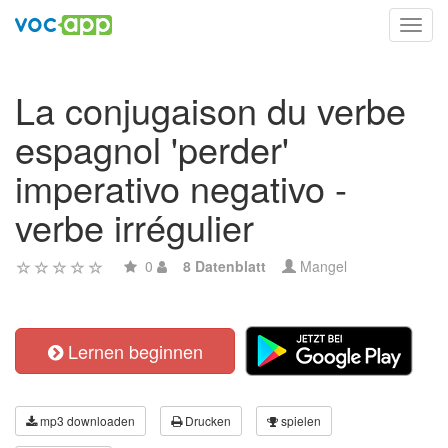
Toggl
navig
La conjugaison du verbe
espagnol 'perder'
imperativo negativo -
verbe irrégulier
0
8 Datenblatt
Mangel
Lernen beginnen
mp3 downloaden
Drucken
spielen