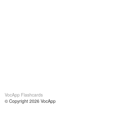
VocApp Flashcards
© Copyright 2026 VocApp
02-798 Mielczarskiego 8/58
Warsaw, Poland (EU)