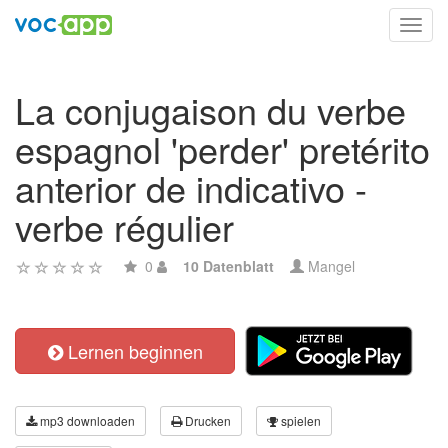
Toggl
navig
La conjugaison du verbe
espagnol 'perder' pretérito
anterior de indicativo -
verbe régulier
0
10 Datenblatt
Mangel
Lernen beginnen
mp3 downloaden
Drucken
spielen