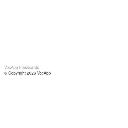
VocApp Flashcards
© Copyright 2026 VocApp
02-798 Mielczarskiego 8/58
Warsaw, Poland (EU)