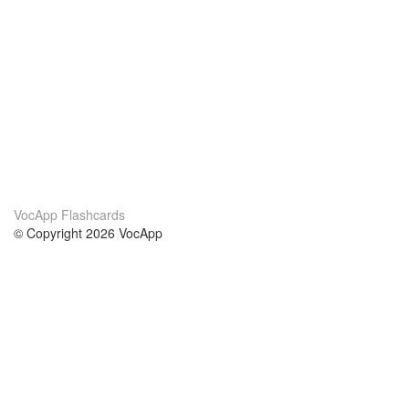
VocApp Flashcards
© Copyright 2026 VocApp
02-798 Mielczarskiego 8/58
Warsaw, Poland (EU)