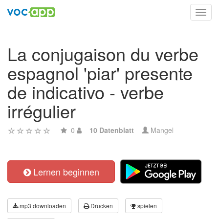
Toggl
navig
La conjugaison du verbe
espagnol 'piar' presente
de indicativo - verbe
irrégulier
0
10 Datenblatt
Mangel
Lernen beginnen
mp3 downloaden
Drucken
spielen