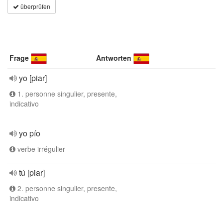
überprüfen
Frage
Antworten
yo [piar]
1. personne singulier, presente,
indicativo
yo pío
verbe irrégulier
tú [piar]
2. personne singulier, presente,
indicativo