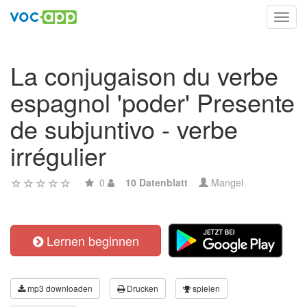
Toggl
navig
La conjugaison du verbe
espagnol 'poder' Presente
de subjuntivo - verbe
irrégulier
0
10 Datenblatt
Mangel
Lernen beginnen
mp3 downloaden
Drucken
spielen