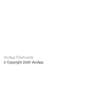
VocApp Flashcards
© Copyright 2026 VocApp
02-798 Mielczarskiego 8/58
Warsaw, Poland (EU)