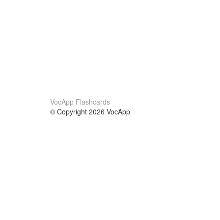
VocApp Flashcards
© Copyright 2026 VocApp
02-798 Mielczarskiego 8/58
Warsaw, Poland (EU)