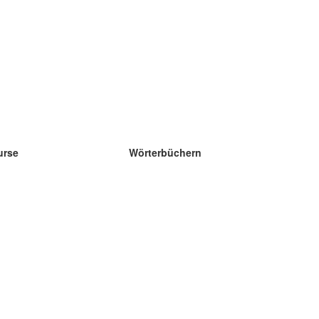
urse
Wörterbüchern
e Wissenschaft Englisch
e Wissenschaft Spanisch
e Wissenschaft Französisch
e Wissenschaft Russisch
e Wissenschaft Norwegisch
e Wissenschaft Schwedisch