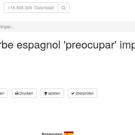
imper...
be espagnol 'preocupar' imp
en
Drucken
spielen
überprüfen
Antworten