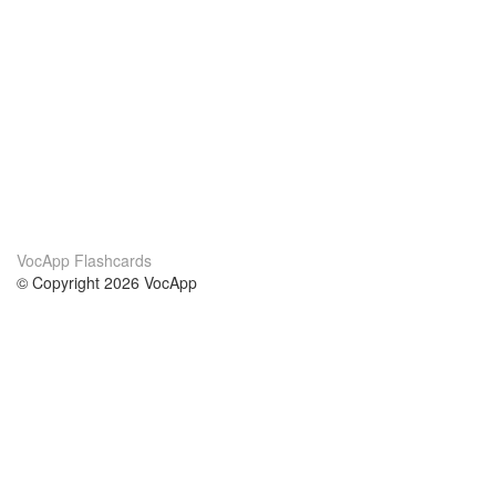
VocApp Flashcards
© Copyright 2026 VocApp
02-798 Mielczarskiego 8/58
Warsaw, Poland (EU)