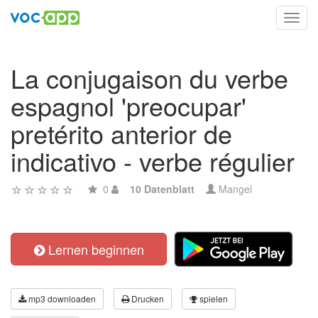
Toggl
navig
La conjugaison du verbe
espagnol 'preocupar'
pretérito anterior de
indicativo - verbe régulier
0
10 Datenblatt
Mangel
Lernen beginnen
mp3 downloaden
Drucken
spielen