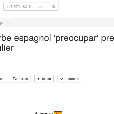
preté...
be espagnol 'preocupar' pret
lier
en
Drucken
spielen
überprüfen
Antworten