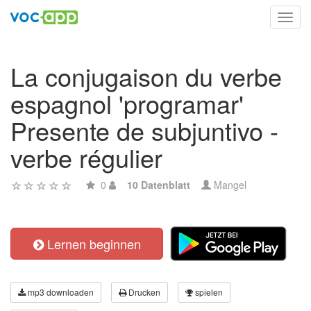
Toggl
navig
La conjugaison du verbe
espagnol 'programar'
Presente de subjuntivo -
verbe régulier
0
10 Datenblatt
Mangel
Lernen beginnen
mp3 downloaden
Drucken
spielen