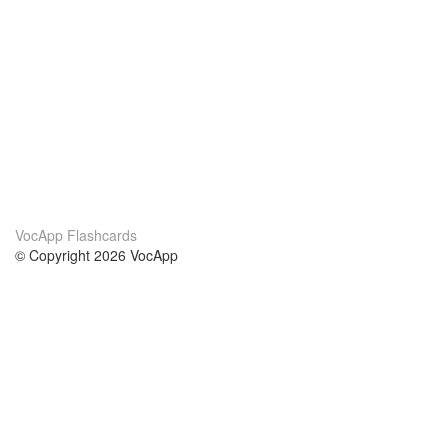
VocApp Flashcards
© Copyright 2026 VocApp
02-798 Mielczarskiego 8/58
Warsaw, Poland (EU)