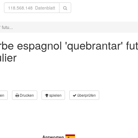
futu...
be espagnol 'quebrantar' fu
lier
en
Drucken
spielen
überprüfen
Antworten