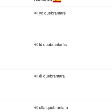
yo quebrantaré
tú quebrantarás
él quebrantará
ella quebrantará