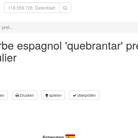
pret...
be espagnol 'quebrantar' pre
lier
en
Drucken
spielen
überprüfen
Antworten