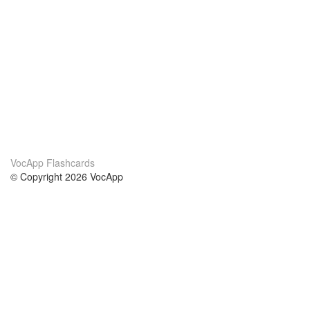
VocApp Flashcards
© Copyright 2026 VocApp
02-798 Mielczarskiego 8/58
Warsaw, Poland (EU)