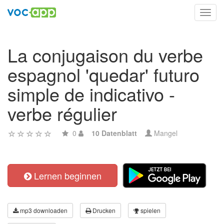
Toggl
navig
La conjugaison du verbe
espagnol 'quedar' futuro
simple de indicativo -
verbe régulier
0
10 Datenblatt
Mangel
Lernen beginnen
mp3 downloaden
Drucken
spielen