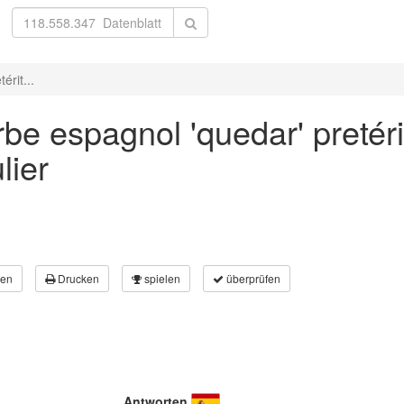
érit...
be espagnol 'quedar' pretéri
lier
en
Drucken
spielen
überprüfen
Antworten