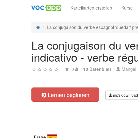
Karteikarten erstellen
Kurse
La conjugaison du verbe espagnol 'quedar' pret
La conjugaison du ver
indicativo - verbe régu
0
10 Datenblatt
Mangel
Lernen beginnen
mp3 download
Frage