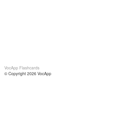
VocApp Flashcards
© Copyright 2026 VocApp
02-798 Mielczarskiego 8/58
Warsaw, Poland (EU)