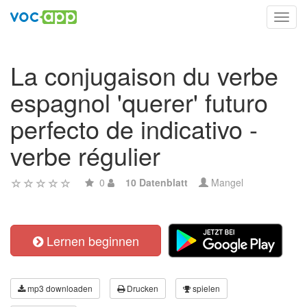
Toggl
navig
La conjugaison du verbe
espagnol 'querer' futuro
perfecto de indicativo -
verbe régulier
0
10 Datenblatt
Mangel
Lernen beginnen
mp3 downloaden
Drucken
spielen