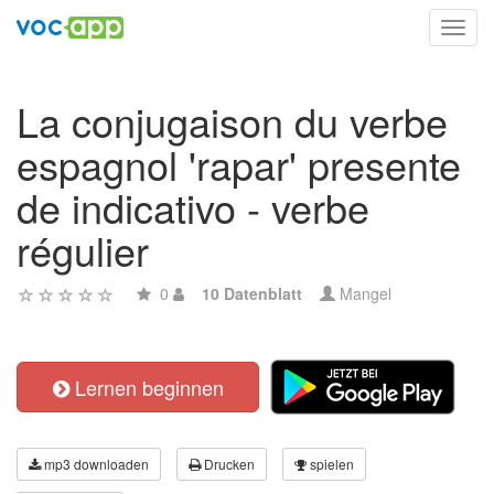
Toggl
navig
La conjugaison du verbe
espagnol 'rapar' presente
de indicativo - verbe
régulier
0
10 Datenblatt
Mangel
Lernen beginnen
mp3 downloaden
Drucken
spielen