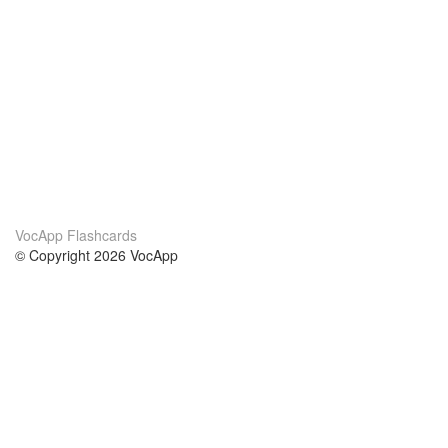
VocApp Flashcards
© Copyright 2026 VocApp
02-798 Mielczarskiego 8/58
Warsaw, Poland (EU)