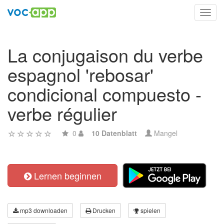
Toggl
navig
La conjugaison du verbe
espagnol 'rebosar'
condicional compuesto -
verbe régulier
0
10 Datenblatt
Mangel
Lernen beginnen
mp3 downloaden
Drucken
spielen