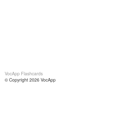
VocApp Flashcards
© Copyright 2026 VocApp
02-798 Mielczarskiego 8/58
Warsaw, Poland (EU)