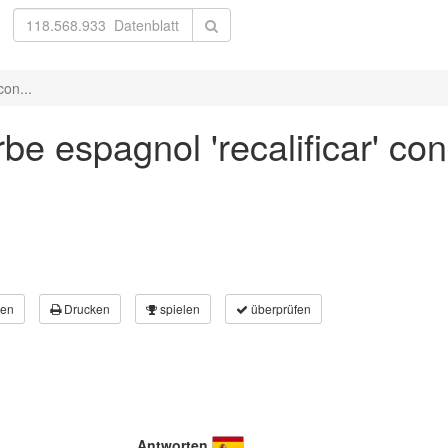
con...
e espagnol 'recalificar' con
en
Drucken
spielen
überprüfen
Antworten