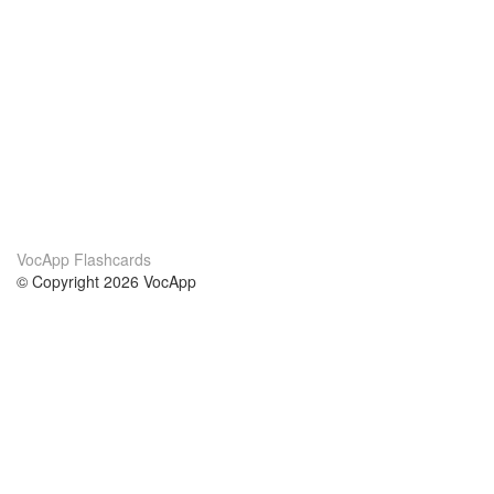
VocApp Flashcards
© Copyright 2026 VocApp
02-798 Mielczarskiego 8/58
Warsaw, Poland (EU)