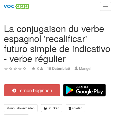
Toggl
navig
La conjugaison du verbe
espagnol 'recalificar'
futuro simple de indicativo
- verbe régulier
0
10 Datenblatt
Mangel
Lernen beginnen
mp3 downloaden
Drucken
spielen