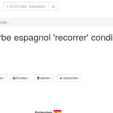
ndic...
be espagnol 'recorrer' condi
en
Drucken
spielen
überprüfen
Antworten