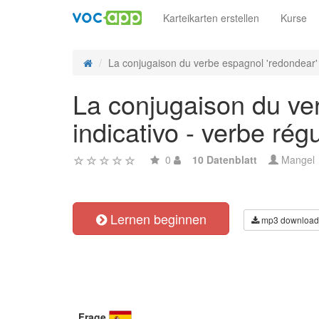
Karteikarten erstellen
Kurse
La conjugaison du verbe espagnol 'redondear' f
La conjugaison du ver
indicativo - verbe régu
0
10 Datenblatt
Mangel
Lernen beginnen
mp3 download
Frage