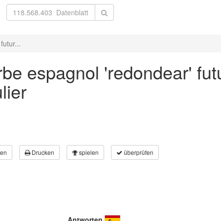
utur...
be espagnol 'redondear' fut
lier
en
Drucken
spielen
überprüfen
Antworten