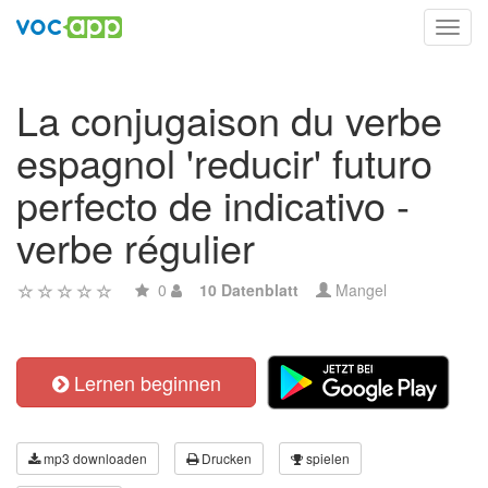
Toggl
navig
La conjugaison du verbe
espagnol 'reducir' futuro
perfecto de indicativo -
verbe régulier
0
10 Datenblatt
Mangel
Lernen beginnen
mp3 downloaden
Drucken
spielen