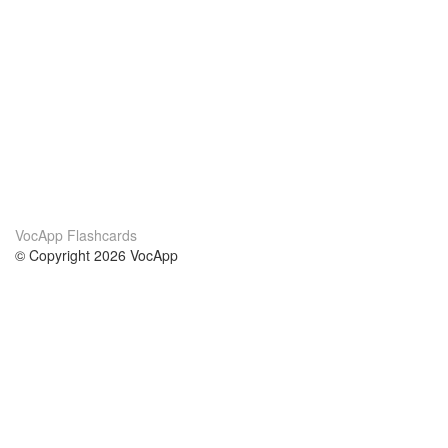
VocApp Flashcards
© Copyright 2026 VocApp
02-798 Mielczarskiego 8/58
Warsaw, Poland (EU)