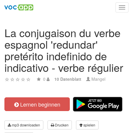
Toggl
navig
La conjugaison du verbe
espagnol 'redundar'
pretérito indefinido de
indicativo - verbe régulier
0
10 Datenblatt
Mangel
Lernen beginnen
mp3 downloaden
Drucken
spielen