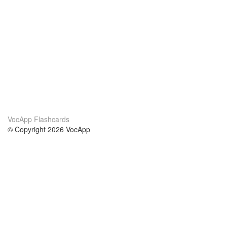
VocApp Flashcards
© Copyright 2026 VocApp
02-798 Mielczarskiego 8/58
Warsaw, Poland (EU)