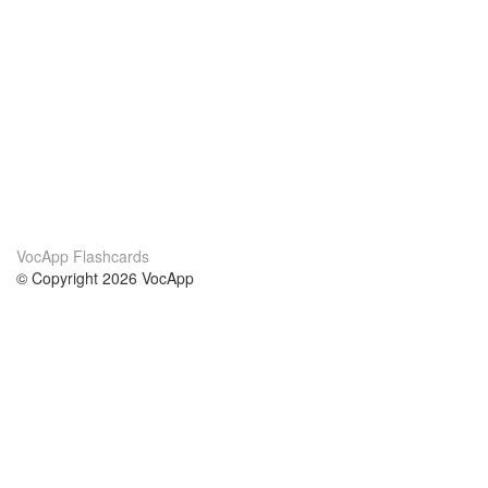
VocApp Flashcards
© Copyright 2026 VocApp
02-798 Mielczarskiego 8/58
Warsaw, Poland (EU)