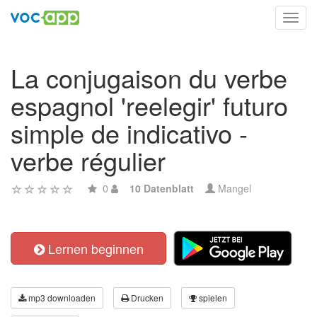
Toggl
navig
La conjugaison du verbe
espagnol 'reelegir' futuro
simple de indicativo -
verbe régulier
0
10 Datenblatt
Mangel
Lernen beginnen
mp3 downloaden
Drucken
spielen