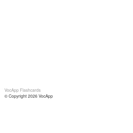
VocApp Flashcards
© Copyright 2026 VocApp
02-798 Mielczarskiego 8/58
Warsaw, Poland (EU)