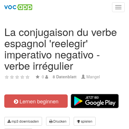
Toggl
navig
La conjugaison du verbe
espagnol 'reelegir'
imperativo negativo -
verbe irrégulier
0
8 Datenblatt
Mangel
Lernen beginnen
mp3 downloaden
Drucken
spielen