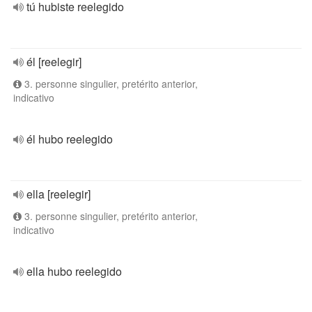
tú hubiste reelegido
él [reelegir]
3. personne singulier, pretérito anterior,
indicativo
él hubo reelegido
ella [reelegir]
3. personne singulier, pretérito anterior,
indicativo
ella hubo reelegido