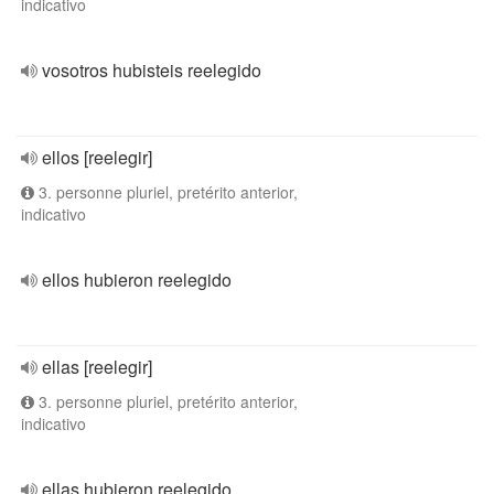
indicativo
vosotros hubisteis reelegido
ellos [reelegir]
3. personne pluriel, pretérito anterior,
indicativo
ellos hubieron reelegido
ellas [reelegir]
3. personne pluriel, pretérito anterior,
indicativo
ellas hubieron reelegido