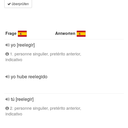
überprüfen
Frage
Antworten
yo [reelegir]
1. personne singulier, pretérito anterior,
indicativo
yo hube reelegido
tú [reelegir]
2. personne singulier, pretérito anterior,
indicativo