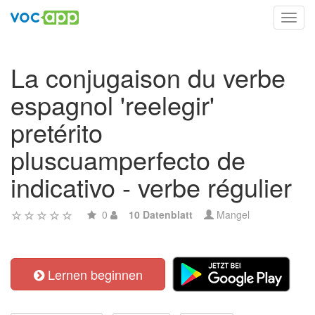
Toggl
navig
La conjugaison du verbe
espagnol 'reelegir'
pretérito
pluscuamperfecto de
indicativo - verbe régulier
0
10 Datenblatt
Mangel
Lernen beginnen