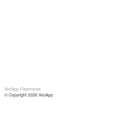
VocApp Flashcards
© Copyright 2026 VocApp
02-798 Mielczarskiego 8/58
Warsaw, Poland (EU)