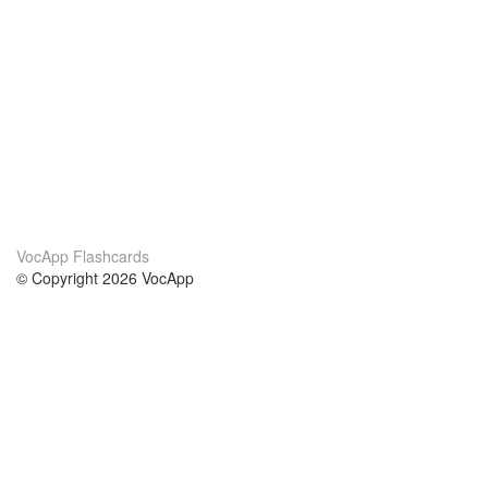
VocApp Flashcards
© Copyright 2026 VocApp
02-798 Mielczarskiego 8/58
Warsaw, Poland (EU)