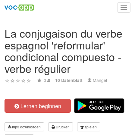
Toggl
navig
La conjugaison du verbe
espagnol 'reformular'
condicional compuesto -
verbe régulier
0
10 Datenblatt
Mangel
Lernen beginnen
mp3 downloaden
Drucken
spielen