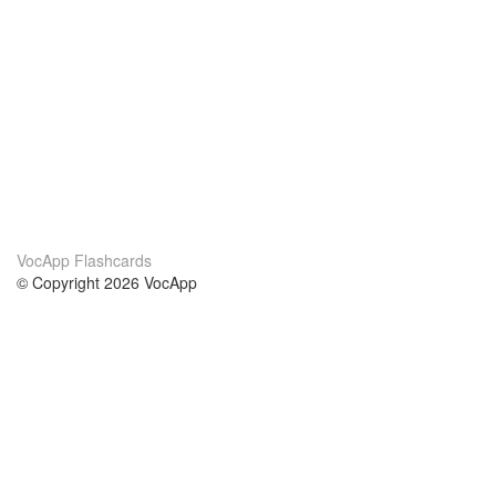
VocApp Flashcards
© Copyright 2026 VocApp
02-798 Mielczarskiego 8/58
Warsaw, Poland (EU)