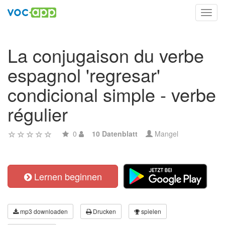
Toggl
navig
La conjugaison du verbe
espagnol 'regresar'
condicional simple - verbe
régulier
0
10 Datenblatt
Mangel
Lernen beginnen
mp3 downloaden
Drucken
spielen