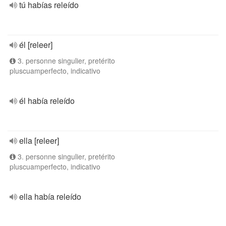
tú habías releído
él [releer]
3. personne singulier, pretérito
pluscuamperfecto, indicativo
él había releído
ella [releer]
3. personne singulier, pretérito
pluscuamperfecto, indicativo
ella había releído