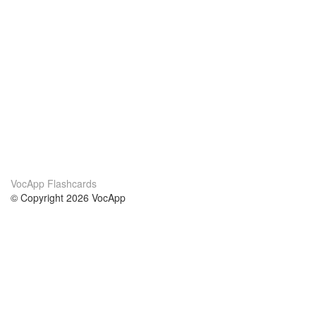
VocApp Flashcards
© Copyright 2026 VocApp
02-798 Mielczarskiego 8/58
Warsaw, Poland (EU)