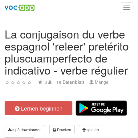
Toggl
navig
La conjugaison du verbe
espagnol 'releer' pretérito
pluscuamperfecto de
indicativo - verbe régulier
0
10 Datenblatt
Mangel
Lernen beginnen
mp3 downloaden
Drucken
spielen