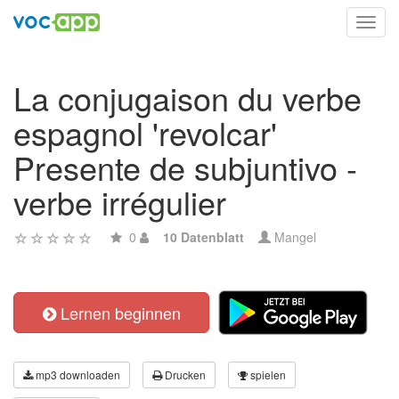
Toggl
navig
La conjugaison du verbe
espagnol 'revolcar'
Presente de subjuntivo -
verbe irrégulier
0
10 Datenblatt
Mangel
Lernen beginnen
mp3 downloaden
Drucken
spielen