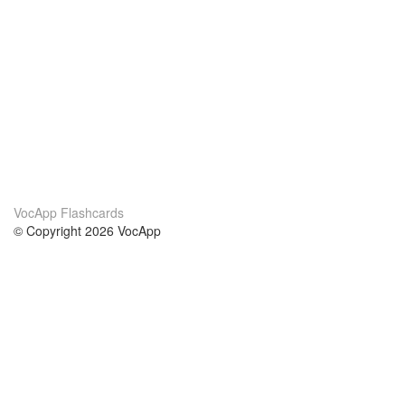
VocApp Flashcards
© Copyright 2026 VocApp
02-798 Mielczarskiego 8/58
Warsaw, Poland (EU)