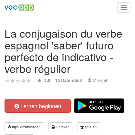
Toggl
navig
La conjugaison du verbe
espagnol 'saber' futuro
perfecto de indicativo -
verbe régulier
0
10 Datenblatt
Mangel
Lernen beginnen
mp3 downloaden
Drucken
spielen