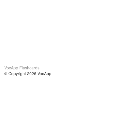
VocApp Flashcards
© Copyright 2026 VocApp
02-798 Mielczarskiego 8/58
Warsaw, Poland (EU)