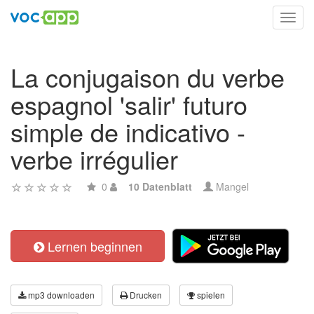
Toggl
navig
La conjugaison du verbe
espagnol 'salir' futuro
simple de indicativo -
verbe irrégulier
0
10 Datenblatt
Mangel
Lernen beginnen
mp3 downloaden
Drucken
spielen