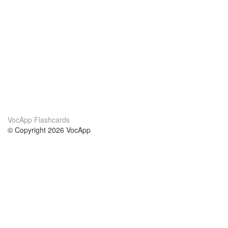
VocApp Flashcards
© Copyright 2026 VocApp
02-798 Mielczarskiego 8/58
Warsaw, Poland (EU)