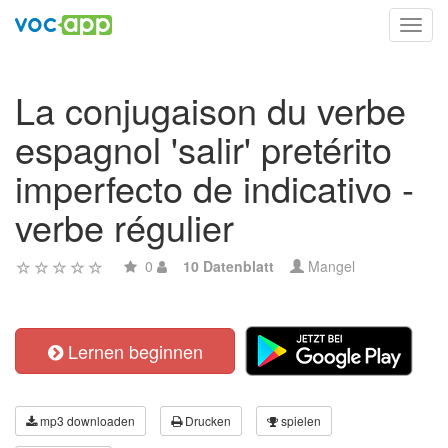
Toggl
navig
La conjugaison du verbe
espagnol 'salir' pretérito
imperfecto de indicativo -
verbe régulier
0
10 Datenblatt
Mangel
Lernen beginnen
mp3 downloaden
Drucken
spielen