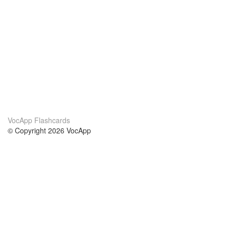
VocApp Flashcards
© Copyright 2026 VocApp
02-798 Mielczarskiego 8/58
Warsaw, Poland (EU)