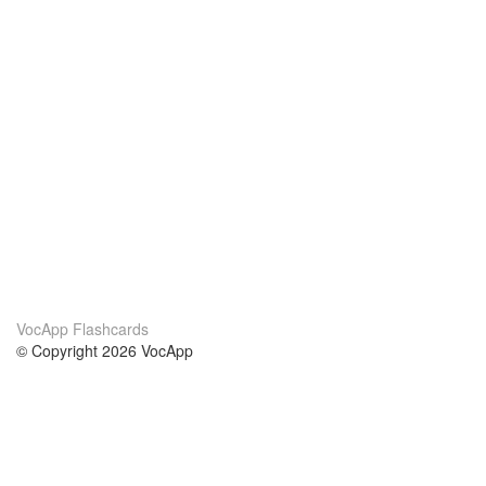
VocApp Flashcards
© Copyright 2026 VocApp
02-798 Mielczarskiego 8/58
Warsaw, Poland (EU)