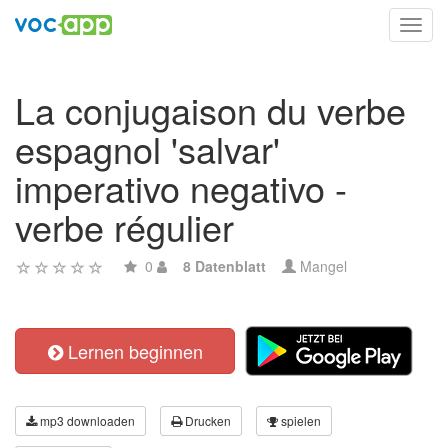
Toggl
navig
La conjugaison du verbe
espagnol 'salvar'
imperativo negativo -
verbe régulier
0
8 Datenblatt
Mangel
Lernen beginnen
mp3 downloaden
Drucken
spielen