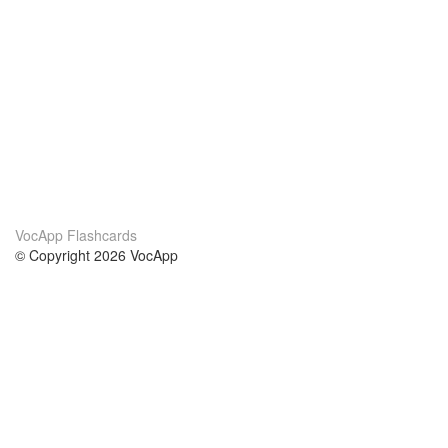
VocApp Flashcards
© Copyright 2026 VocApp
02-798 Mielczarskiego 8/58
Warsaw, Poland (EU)