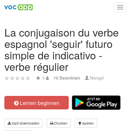
Toggl
navig
La conjugaison du verbe
espagnol 'seguir' futuro
simple de indicativo -
verbe régulier
0
10 Datenblatt
Mangel
Lernen beginnen
mp3 downloaden
Drucken
spielen