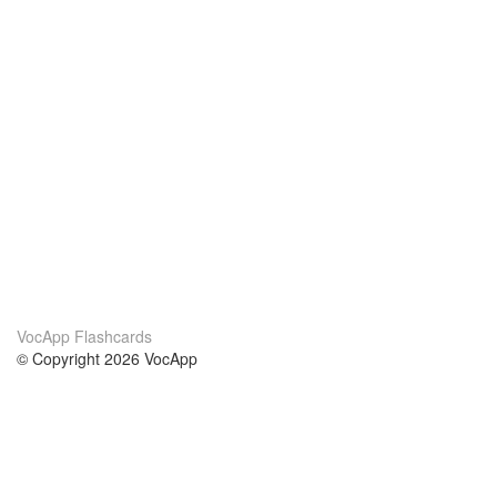
VocApp Flashcards
© Copyright 2026 VocApp
02-798 Mielczarskiego 8/58
Warsaw, Poland (EU)