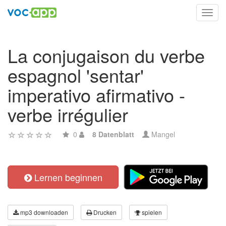
Toggl
navig
La conjugaison du verbe
espagnol 'sentar'
imperativo afirmativo -
verbe irrégulier
0
8 Datenblatt
Mangel
Lernen beginnen
mp3 downloaden
Drucken
spielen